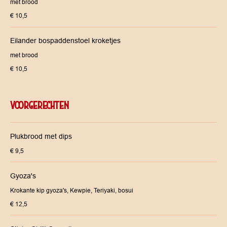
met brood
€ 10,5
Eilander bospaddenstoel kroketjes
met brood
€ 10,5
VOORGERECHTEN
Plukbrood met dips
€ 9,5
Gyoza's
Krokante kip gyoza's, Kewpie, Teriyaki, bosui
€ 12,5