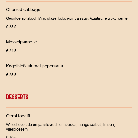
Charred cabbage
Gegrilde spitskool, Miso glaze, kokos-pinda saus, Aziatische wokgroente
€ 23,5
Mosselpannetje
€ 24,5
Kogelbiefstuk met pepersaus
€ 25,5
DESSERTS
Oerol toegift
Wittechocolade en passievruchte mousse, mango sorbet, limoen,
vlierbloesem
€ 10,5