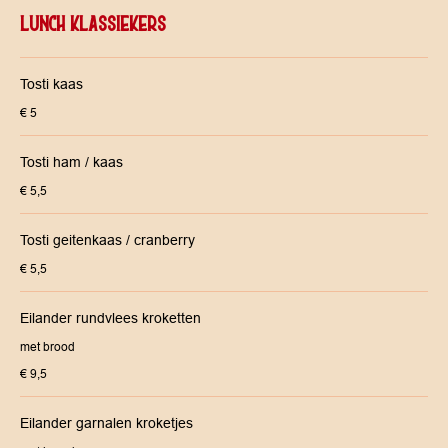
LUNCH KLASSIEKERS
Tosti kaas
€ 5
Tosti ham / kaas
€ 5,5
Tosti geitenkaas / cranberry
€ 5,5
Eilander rundvlees kroketten
met brood
€ 9,5
Eilander garnalen kroketjes