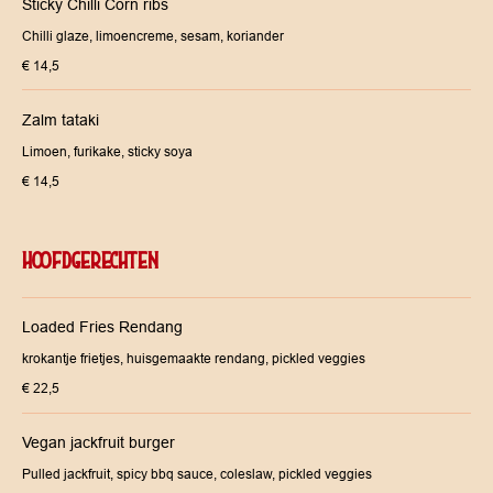
Sticky Chilli Corn ribs
Chilli glaze, limoencreme, sesam, koriander
€ 14,5
Zalm tataki
Limoen, furikake, sticky soya
€ 14,5
HOOFDGERECHTEN
Loaded Fries Rendang
krokantje frietjes, huisgemaakte rendang, pickled veggies
€ 22,5
Vegan jackfruit burger
Pulled jackfruit, spicy bbq sauce, coleslaw, pickled veggies