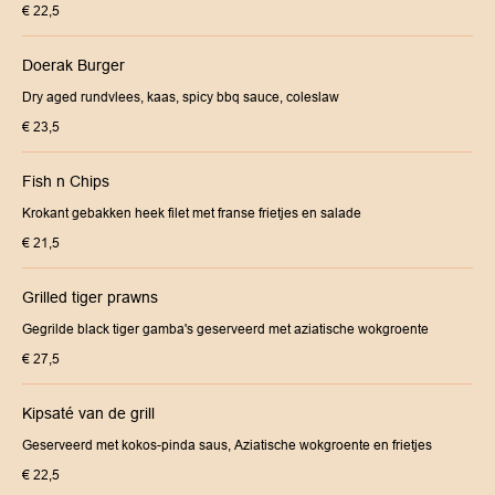
€ 22,5
Doerak Burger
Dry aged rundvlees, kaas, spicy bbq sauce, coleslaw
€ 23,5
Fish n Chips
Krokant gebakken heek filet met franse frietjes en salade
€ 21,5
Grilled tiger prawns
Gegrilde black tiger gamba's geserveerd met aziatische wokgroente
€ 27,5
Kipsaté van de grill
Geserveerd met kokos-pinda saus, Aziatische wokgroente en frietjes
€ 22,5